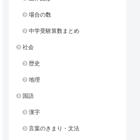
場合の数
中学受験算数まとめ
社会
歴史
地理
国語
漢字
言葉のきまり・文法