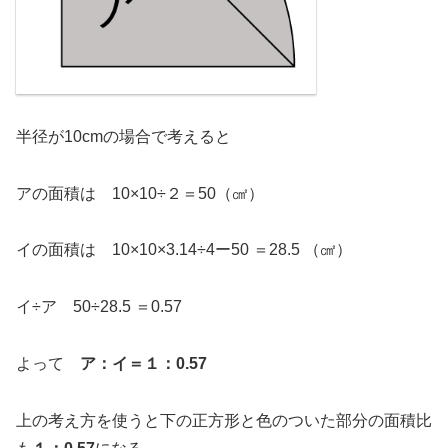
半径が10cmの場合で考えると
アの面積は 10×10÷２＝50（㎠）
イの面積は 10×10×3.14÷4ー50 ＝28.5 （㎠）
イ÷ア 50÷28.5 ＝0.57
よって
ア：イ＝１：0.57
上の考え方を使うと下の正方形と色のついた部分の面積比