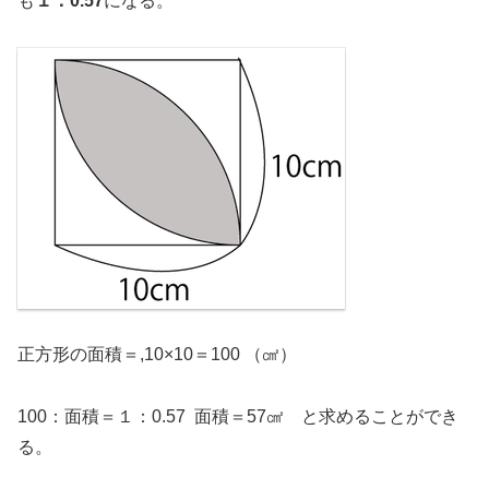
も
１：0.57
になる。
正方形の面積＝,10×10＝100 （㎠）
100：面積＝１：0.57 面積＝57㎠ と求めることができ
る。